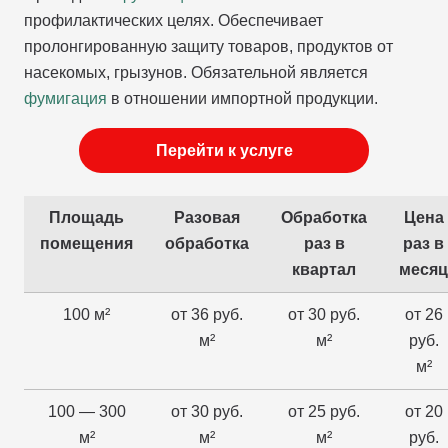
профилактических целях. Обеспечивает
пролонгированную защиту товаров, продуктов от
насекомых, грызунов. Обязательной является
фумигация
в отношении импортной продукции.
Перейти к услуге
Площадь
Разовая
Обработка
Цена
помещения
обработка
раз в
раз в
квартал
месяц
100 м²
от 36 руб.
от 30 руб.
от 26
м²
м²
руб.
м²
100 — 300
от 30 руб.
от 25 руб.
от 20
м²
м²
м²
руб.