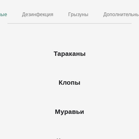
мые
Дезинфекция
Грызуны
Дополнительны
Тараканы
Клопы
Муравьи