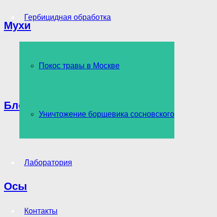
Гербицидная обработка
Мухи
Покос травы в Москве
Блохи
Уничтожение борщевика сосновского
Лаборатория
Осы
Контакты