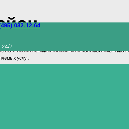
айон
(495) 032-12-64
омплекс услуг по уничтожению грызунов, тараканов и друг
 24/7
сную обработку, сдать на анализ почву, воду, пищу и дру
ляемых услуг.